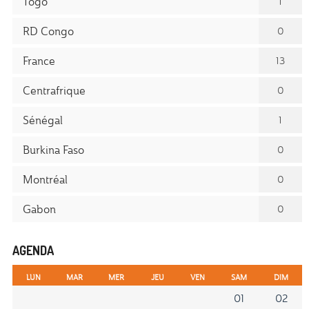
Togo
1
RD Congo
0
France
13
Centrafrique
0
Sénégal
1
Burkina Faso
0
Montréal
0
Gabon
0
AGENDA
LUN
MAR
MER
JEU
VEN
SAM
DIM
01
02