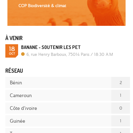
COP Biodiversité & climat
À VENIR
BANANE - SOUTENIR LES PET
18
OCT
6, rue Henry Barboux, 75014 Paris
/
18:30 A.M
RÉSEAU
Bénin
2
Cameroun
1
Côte d'ivoire
0
Guinée
1