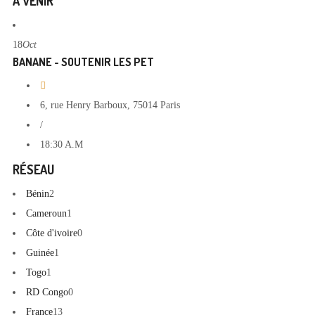
À VENIR
18
Oct
BANANE - SOUTENIR LES PET
6, rue Henry Barboux, 75014 Paris
/
18:30 A.M
RÉSEAU
Bénin
2
Cameroun
1
Côte d'ivoire
0
Guinée
1
Togo
1
RD Congo
0
France
13