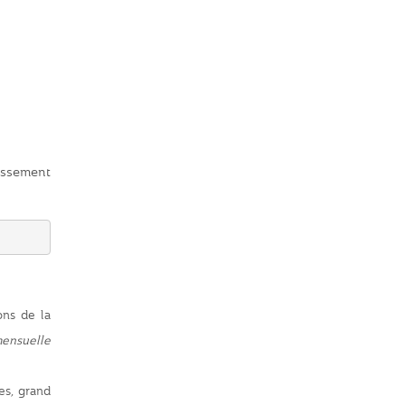
issement
ons de la
mensuelle
es, grand