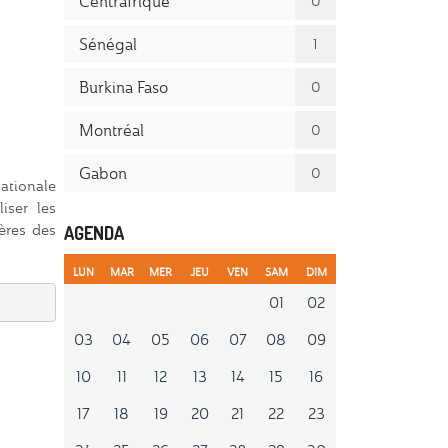
Centrafrique
0
Sénégal
1
Burkina Faso
0
Montréal
0
Gabon
0
ationale
iser les
ères des
AGENDA
LUN
MAR
MER
JEU
VEN
SAM
DIM
01
02
03
04
05
06
07
08
09
10
11
12
13
14
15
16
17
18
19
20
21
22
23