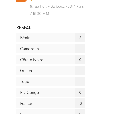
6, rue Henry Barboux, 75014 Paris
/
18:30 A.M
RÉSEAU
Bénin
2
Cameroun
1
Côte d'ivoire
0
Guinée
1
Togo
1
RD Congo
0
France
13