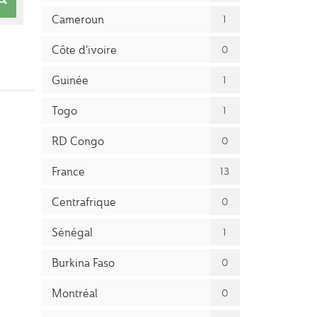
Cameroun
1
Côte d'ivoire
0
Guinée
1
Togo
1
RD Congo
0
France
13
Centrafrique
0
Sénégal
1
Burkina Faso
0
Montréal
0