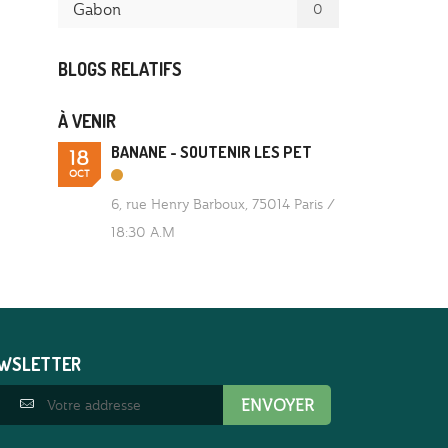
Gabon
0
BLOGS RELATIFS
À VENIR
BANANE - SOUTENIR LES PET
18
OCT
6, rue Henry Barboux, 75014 Paris
/
18:30 A.M
EWSLETTER